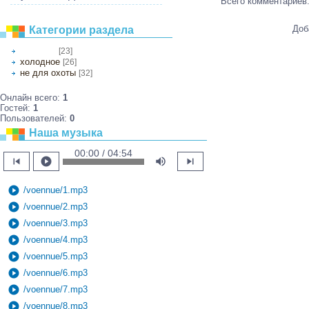
Всего комментариев
Доб
Категории раздела
[23]
для охоты
холодное
[26]
не для охоты
[32]
Онлайн всего:
1
Гостей:
1
Пользователей:
0
Наша музыка
00:00 / 04:54
skip_previous
play_circle
volume_up
skip_next
play_circle
/voennue/1.mp3
play_circle
/voennue/2.mp3
play_circle
/voennue/3.mp3
play_circle
/voennue/4.mp3
play_circle
/voennue/5.mp3
play_circle
/voennue/6.mp3
play_circle
/voennue/7.mp3
play_circle
/voennue/8.mp3