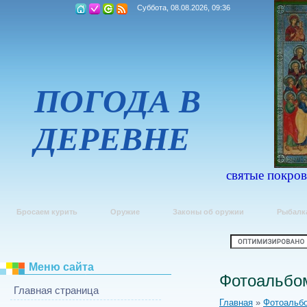
Суббота, 08.08.2026, 09:36
ПОГОДА В
ДЕРЕВНЕ
святые покров
Бросаем курить
Оружие
Законы об оружии
Рыбалк
Меню сайта
Фотоальбо
Главная страница
Главная
»
Фотоальб