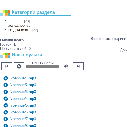
Категории раздела
[23]
для охоты
холодное
[26]
не для охоты
[32]
Всего комментариев
Онлайн всего:
1
Гостей:
1
Пользователей:
0
Доб
Наша музыка
00:00 / 04:54
skip_previous
play_circle
volume_up
skip_next
play_circle
/voennue/1.mp3
play_circle
/voennue/2.mp3
play_circle
/voennue/3.mp3
play_circle
/voennue/4.mp3
play_circle
/voennue/5.mp3
play_circle
/voennue/6.mp3
play_circle
/voennue/7.mp3
play_circle
/voennue/8.mp3