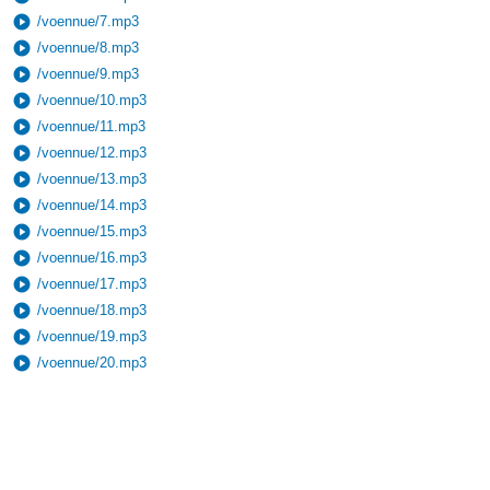
play_circle
/voennue/7.mp3
play_circle
/voennue/8.mp3
play_circle
/voennue/9.mp3
play_circle
/voennue/10.mp3
play_circle
/voennue/11.mp3
play_circle
/voennue/12.mp3
play_circle
/voennue/13.mp3
play_circle
/voennue/14.mp3
play_circle
/voennue/15.mp3
play_circle
/voennue/16.mp3
play_circle
/voennue/17.mp3
play_circle
/voennue/18.mp3
play_circle
/voennue/19.mp3
play_circle
/voennue/20.mp3