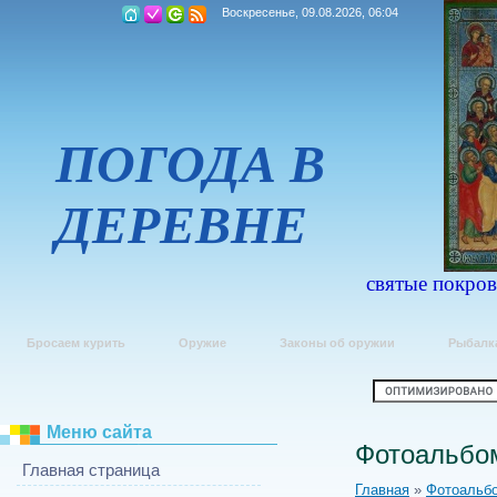
Воскресенье, 09.08.2026, 06:04
ПОГОДА В
ДЕРЕВНЕ
святые покров
Бросаем курить
Оружие
Законы об оружии
Рыбалк
Меню сайта
Фотоальбо
Главная страница
Главная
»
Фотоальб