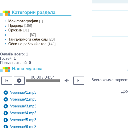
Категории раздела
Мои фотографии
[1]
Природа
[156]
Оружие
[81]
[87]
Виды деревни
Тайга-помоги себе сам
[20]
Обои на рабочий стол
[143]
Онлайн всего:
1
Гостей:
1
Пользователей:
0
Наша музыка
00:00 / 04:54
Всего комментариев
skip_previous
play_circle
volume_up
skip_next
Доб
play_circle
/voennue/1.mp3
play_circle
/voennue/2.mp3
play_circle
/voennue/3.mp3
play_circle
/voennue/4.mp3
play_circle
/voennue/5.mp3
play_circle
/voennue/6.mp3