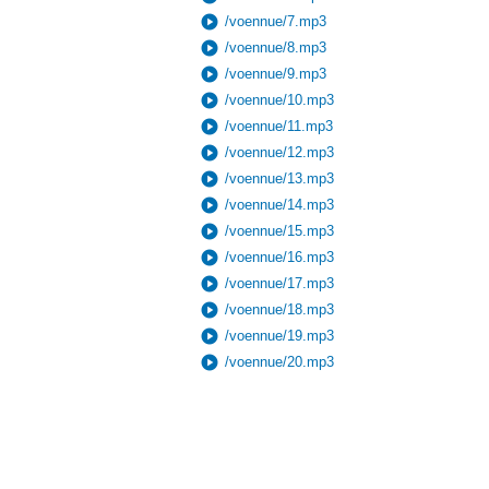
play_circle
/voennue/7.mp3
play_circle
/voennue/8.mp3
play_circle
/voennue/9.mp3
play_circle
/voennue/10.mp3
play_circle
/voennue/11.mp3
play_circle
/voennue/12.mp3
play_circle
/voennue/13.mp3
play_circle
/voennue/14.mp3
play_circle
/voennue/15.mp3
play_circle
/voennue/16.mp3
play_circle
/voennue/17.mp3
play_circle
/voennue/18.mp3
play_circle
/voennue/19.mp3
play_circle
/voennue/20.mp3