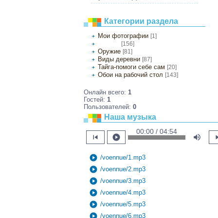
Категории раздела
Мои фотографии
[1]
[156]
Природа
Оружие
[81]
Виды деревни
[87]
Тайга-помоги себе сам
[20]
Обои на рабочий стол
[143]
Онлайн всего:
1
Гостей:
1
Пользователей:
0
Наша музыка
00:00 / 04:54
skip_previous
play_circle
volume_up
skip
play_circle
/voennue/1.mp3
play_circle
/voennue/2.mp3
play_circle
/voennue/3.mp3
play_circle
/voennue/4.mp3
play_circle
/voennue/5.mp3
play_circle
/voennue/6.mp3