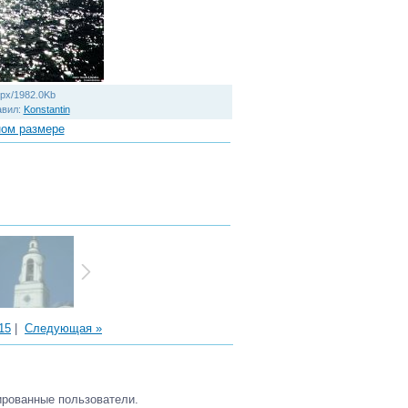
px/1982.0Kb
авил
:
Konstantin
ном размере
15
|
Следующая »
ированные пользователи.