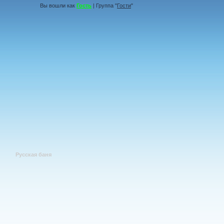
Вы вошли как
Гость
| Группа "
Гости
"
Русская баня