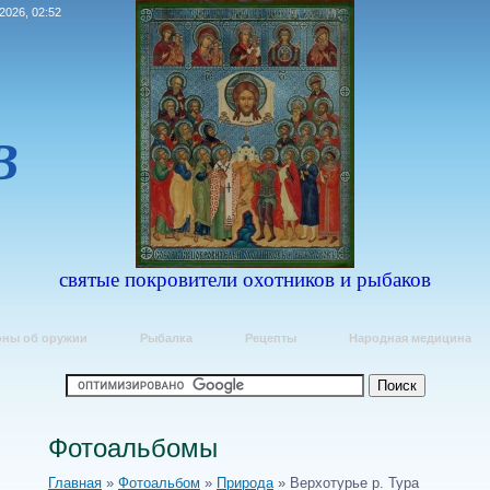
.2026, 02:52
В
Е
святые покровители охотников и рыбаков
оны об оружии
Рыбалка
Рецепты
Народная медицина
Фотоальбомы
Главная
»
Фотоальбом
»
Природа
» Верхотурье р. Тура