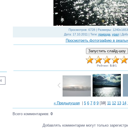
Просмотров
: 6728 |
Размеры
: 1240x1653
Дата
: 17.10.2011 |
Теги
:
природа
,
урал
|
Доб
Просмотреть фотографию в реаль
Рейтинг
:
5.0
/
1
_next
« Предыдущая
|
5
6
7
8
9
[
10
]
11
12
13
14
Всего комментариев
:
0
Добавлять комментарии могут только зарегистр