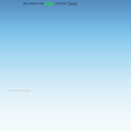
Вы вошли как
Гость
| Группа "
Гости
"
Русская баня