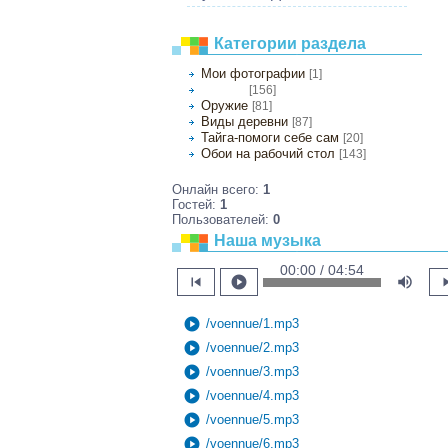
Категории раздела
Мои фотографии
[1]
[156]
Природа
Оружие
[81]
Виды деревни
[87]
Тайга-помоги себе сам
[20]
Обои на рабочий стол
[143]
Онлайн всего:
1
Гостей:
1
Пользователей:
0
Наша музыка
00:00 / 04:54
skip_previous
play_circle
volume_up
skip
play_circle
/voennue/1.mp3
play_circle
/voennue/2.mp3
play_circle
/voennue/3.mp3
play_circle
/voennue/4.mp3
play_circle
/voennue/5.mp3
play_circle
/voennue/6.mp3