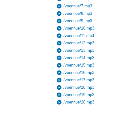
play_circle
/voennue/7.mp3
play_circle
/voennue/8.mp3
play_circle
/voennue/9.mp3
play_circle
/voennue/10.mp3
play_circle
/voennue/11.mp3
play_circle
/voennue/12.mp3
play_circle
/voennue/13.mp3
play_circle
/voennue/14.mp3
play_circle
/voennue/15.mp3
play_circle
/voennue/16.mp3
play_circle
/voennue/17.mp3
play_circle
/voennue/18.mp3
play_circle
/voennue/19.mp3
play_circle
/voennue/20.mp3