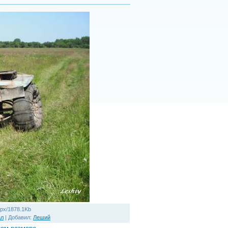
px/1878.1Kb
ал
|
Добавил
:
Леший