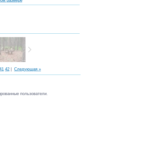
ном размере
41
42
|
Следующая »
ированные пользователи.