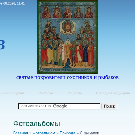
9.08.2026, 11:41
В
Е
святые покровители охотников и рыбаков
оны об оружии
Рыбалка
Рецепты
Народная медицина
Фотоальбомы
Главная
»
Фотоальбом
»
Природа
» С рыбалки