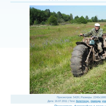
Просмотров
: 5428 |
Размеры
: 2240x1680
Дата
: 16.07.2011 |
Теги
:
болотоход.
,
природа
,
ур