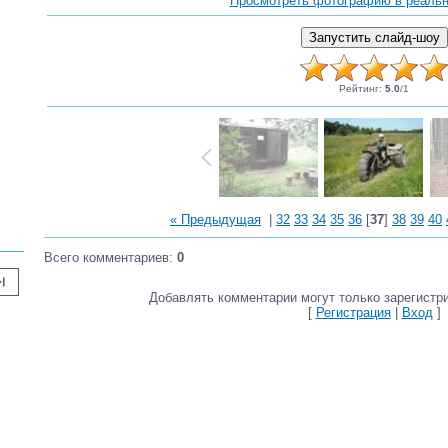
Просмотреть фотографию в реаль
Рейтинг
:
5.0
/
1
« Предыдущая
|
32
33
34
35
36
[
37
]
38
39
40
Всего комментариев
:
0
_next
Добавлять комментарии могут только зарегистр
[
Регистрация
|
Вход
]