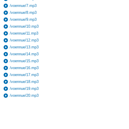
play_circle
/voennue/7.mp3
play_circle
/voennue/8.mp3
play_circle
/voennue/9.mp3
play_circle
/voennue/10.mp3
play_circle
/voennue/11.mp3
play_circle
/voennue/12.mp3
play_circle
/voennue/13.mp3
play_circle
/voennue/14.mp3
play_circle
/voennue/15.mp3
play_circle
/voennue/16.mp3
play_circle
/voennue/17.mp3
play_circle
/voennue/18.mp3
play_circle
/voennue/19.mp3
play_circle
/voennue/20.mp3