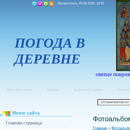
Воскресенье, 09.08.2026, 18:52
ПОГОДА В
ДЕРЕВНЕ
святые покров
Бросаем курить
Оружие
Законы об оружии
Рыбалк
Меню сайта
Фотоальбо
Главная страница
Главная
»
Фотоальб