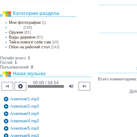
Категории раздела
Мои фотографии
[1]
[156]
Природа
Оружие
[81]
Виды деревни
[87]
Тайга-помоги себе сам
[20]
Обои на рабочий стол
[143]
Онлайн всего:
1
Гостей:
1
Пользователей:
0
Наша музыка
Всего комментариев
00:00 / 04:54
skip_previous
play_circle
volume_up
skip_next
Доб
play_circle
/voennue/1.mp3
play_circle
/voennue/2.mp3
play_circle
/voennue/3.mp3
play_circle
/voennue/4.mp3
play_circle
/voennue/5.mp3
play_circle
/voennue/6.mp3