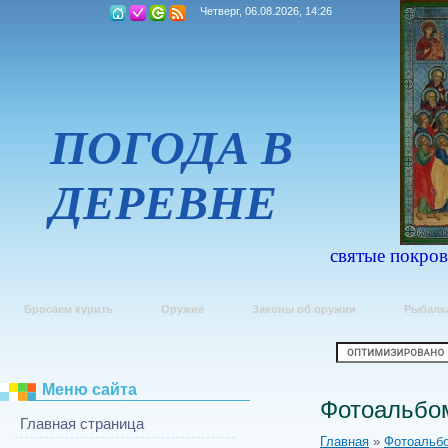
Четверг, 06.08.2026, 14:26
ПОГОДА В
ДЕРЕВНЕ
святые покров
Бросаем курить
Оружие
Законы об оружии
Рыбалк
Меню сайта
Фотоальбо
Главная страница
Главная
»
Фотоальб