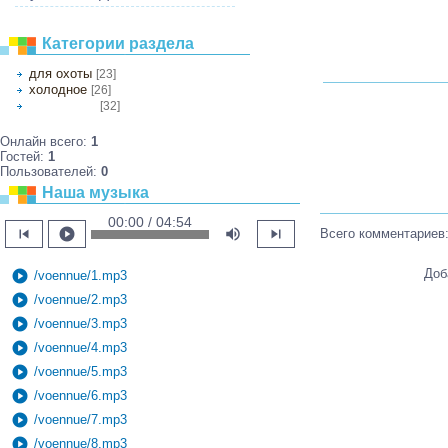
Категории раздела
для охоты
[23]
холодное
[26]
[32]
не для охоты
Онлайн всего:
1
Гостей:
1
Пользователей:
0
Наша музыка
00:00 / 04:54
skip_previous
play_circle
volume_up
skip_next
Всего комментариев
Доб
play_circle
/voennue/1.mp3
play_circle
/voennue/2.mp3
play_circle
/voennue/3.mp3
play_circle
/voennue/4.mp3
play_circle
/voennue/5.mp3
play_circle
/voennue/6.mp3
play_circle
/voennue/7.mp3
play_circle
/voennue/8.mp3