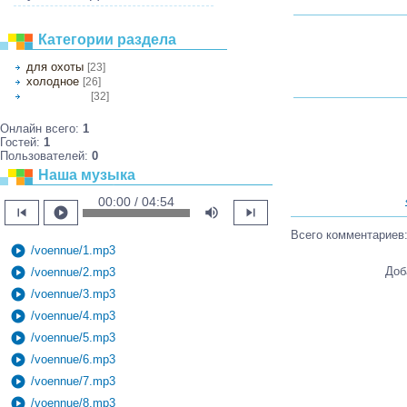
Категории раздела
для охоты
[23]
холодное
[26]
[32]
не для охоты
Онлайн всего:
1
Гостей:
1
Пользователей:
0
Наша музыка
00:00 / 04:54
skip_previous
play_circle
volume_up
skip_next
Всего комментариев
play_circle
/voennue/1.mp3
Доб
play_circle
/voennue/2.mp3
play_circle
/voennue/3.mp3
play_circle
/voennue/4.mp3
play_circle
/voennue/5.mp3
play_circle
/voennue/6.mp3
play_circle
/voennue/7.mp3
play_circle
/voennue/8.mp3