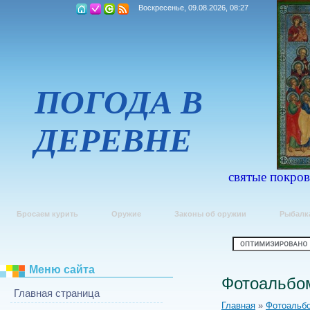
Воскресенье, 09.08.2026, 08:27
ПОГОДА В
ДЕРЕВНЕ
святые покров
Бросаем курить
Оружие
Законы об оружии
Рыбалк
Меню сайта
Фотоальбо
Главная страница
Главная
»
Фотоальб