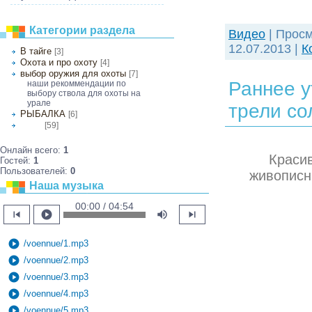
Категории раздела
Видео
| Просм
12.07.2013
|
К
В тайге
[3]
Охота и про охоту
[4]
выбор оружия для охоты
[7]
Раннее у
наши рекоммендации по
выбору ствола для охоты на
урале
трели со
РЫБАЛКА
[6]
[59]
Видео
Онлайн всего:
1
Красив
Гостей:
1
Пользователей:
0
живописн
Наша музыка
00:00 / 04:54
skip_previous
play_circle
volume_up
skip_next
play_circle
/voennue/1.mp3
play_circle
/voennue/2.mp3
play_circle
/voennue/3.mp3
play_circle
/voennue/4.mp3
play_circle
/voennue/5.mp3