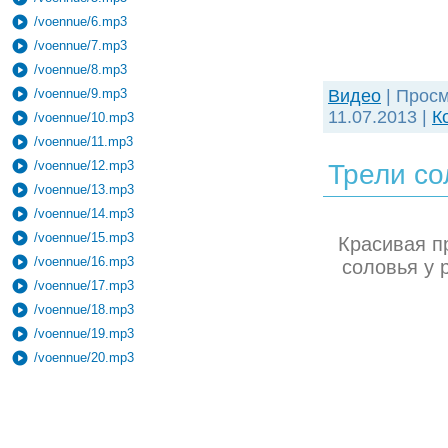
play_circle
/voennue/6.mp3
play_circle
/voennue/7.mp3
play_circle
/voennue/8.mp3
play_circle
/voennue/9.mp3
Видео
| Просм
11.07.2013
|
К
play_circle
/voennue/10.mp3
play_circle
/voennue/11.mp3
play_circle
/voennue/12.mp3
Трели со
play_circle
/voennue/13.mp3
play_circle
/voennue/14.mp3
play_circle
/voennue/15.mp3
Красивая п
play_circle
/voennue/16.mp3
соловья у 
play_circle
/voennue/17.mp3
play_circle
/voennue/18.mp3
play_circle
/voennue/19.mp3
play_circle
/voennue/20.mp3