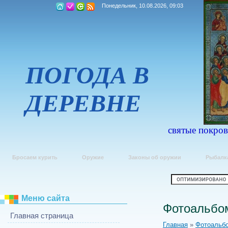
Понедельник, 10.08.2026, 09:03
ПОГОДА В
ДЕРЕВНЕ
святые покров
Бросаем курить
Оружие
Законы об оружии
Рыбалк
Меню сайта
Фотоальбо
Главная страница
Главная
»
Фотоальб