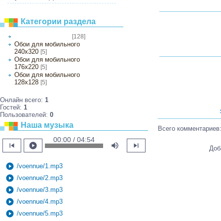
Категории раздела
[128]
Обои на рабочий стол
Обои для мобильного
240х320
[5]
Обои для мобильного
176х220
[5]
Обои для мобильного
128х128
[5]
Онлайн всего:
1
Гостей:
1
Пользователей:
0
Наша музыка
Всего комментариев
00:00 / 04:54
skip_previous
play_circle
volume_up
skip_next
Доб
play_circle
/voennue/1.mp3
play_circle
/voennue/2.mp3
play_circle
/voennue/3.mp3
play_circle
/voennue/4.mp3
play_circle
/voennue/5.mp3