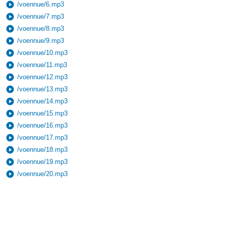
play_circle
/voennue/6.mp3
play_circle
/voennue/7.mp3
play_circle
/voennue/8.mp3
play_circle
/voennue/9.mp3
play_circle
/voennue/10.mp3
play_circle
/voennue/11.mp3
play_circle
/voennue/12.mp3
play_circle
/voennue/13.mp3
play_circle
/voennue/14.mp3
play_circle
/voennue/15.mp3
play_circle
/voennue/16.mp3
play_circle
/voennue/17.mp3
play_circle
/voennue/18.mp3
play_circle
/voennue/19.mp3
play_circle
/voennue/20.mp3