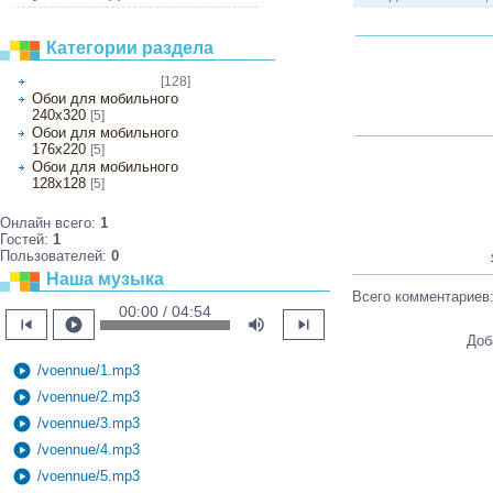
Категории раздела
[128]
Обои на рабочий стол
Обои для мобильного
240х320
[5]
Обои для мобильного
176х220
[5]
Обои для мобильного
128х128
[5]
Онлайн всего:
1
Гостей:
1
Пользователей:
0
Наша музыка
Всего комментариев
00:00 / 04:54
skip_previous
play_circle
volume_up
skip_next
Доб
play_circle
/voennue/1.mp3
play_circle
/voennue/2.mp3
play_circle
/voennue/3.mp3
play_circle
/voennue/4.mp3
play_circle
/voennue/5.mp3