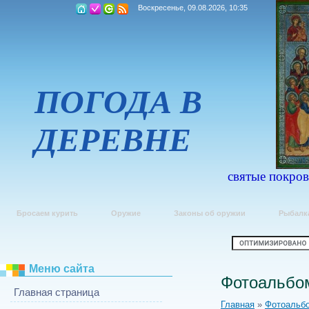
Воскресенье, 09.08.2026, 10:35
ПОГОДА В
ДЕРЕВНЕ
святые покров
Бросаем курить
Оружие
Законы об оружии
Рыбалк
Меню сайта
Фотоальбо
Главная страница
Главная
»
Фотоальб