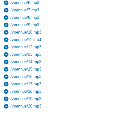
play_circle
/voennue/6.mp3
play_circle
/voennue/7.mp3
play_circle
/voennue/8.mp3
play_circle
/voennue/9.mp3
play_circle
/voennue/10.mp3
play_circle
/voennue/11.mp3
play_circle
/voennue/12.mp3
play_circle
/voennue/13.mp3
play_circle
/voennue/14.mp3
play_circle
/voennue/15.mp3
play_circle
/voennue/16.mp3
play_circle
/voennue/17.mp3
play_circle
/voennue/18.mp3
play_circle
/voennue/19.mp3
play_circle
/voennue/20.mp3