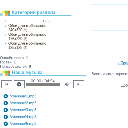
Категории раздела
[128]
Обои на рабочий стол
Обои для мобильного
240х320
[5]
Обои для мобильного
176х220
[5]
Обои для мобильного
128х128
[5]
Онлайн всего:
1
Гостей:
1
« Пр
Пользователей:
0
Наша музыка
Всего комментариев
00:00 / 04:54
skip_previous
play_circle
volume_up
skip_next
Доб
play_circle
/voennue/1.mp3
play_circle
/voennue/2.mp3
play_circle
/voennue/3.mp3
play_circle
/voennue/4.mp3
play_circle
/voennue/5.mp3