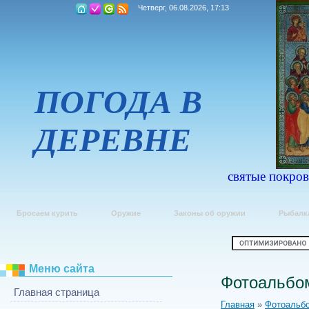
Четверг, 06.08.2026, 17:13
ПОГОДА В
ДЕРЕВНЕ
святые покров
Бросаем курить
Оружие
Законы об оружии
Рыбалк
Меню сайта
Фотоальбо
Главная страница
Главная
»
Фотоальб