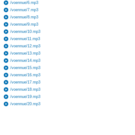
play_circle
/voennue/6.mp3
play_circle
/voennue/7.mp3
play_circle
/voennue/8.mp3
play_circle
/voennue/9.mp3
play_circle
/voennue/10.mp3
play_circle
/voennue/11.mp3
play_circle
/voennue/12.mp3
play_circle
/voennue/13.mp3
play_circle
/voennue/14.mp3
play_circle
/voennue/15.mp3
play_circle
/voennue/16.mp3
play_circle
/voennue/17.mp3
play_circle
/voennue/18.mp3
play_circle
/voennue/19.mp3
play_circle
/voennue/20.mp3