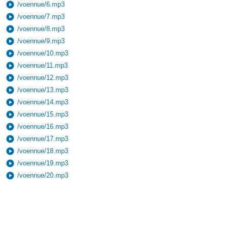
play_circle
/voennue/6.mp3
play_circle
/voennue/7.mp3
play_circle
/voennue/8.mp3
play_circle
/voennue/9.mp3
play_circle
/voennue/10.mp3
play_circle
/voennue/11.mp3
play_circle
/voennue/12.mp3
play_circle
/voennue/13.mp3
play_circle
/voennue/14.mp3
play_circle
/voennue/15.mp3
play_circle
/voennue/16.mp3
play_circle
/voennue/17.mp3
play_circle
/voennue/18.mp3
play_circle
/voennue/19.mp3
play_circle
/voennue/20.mp3