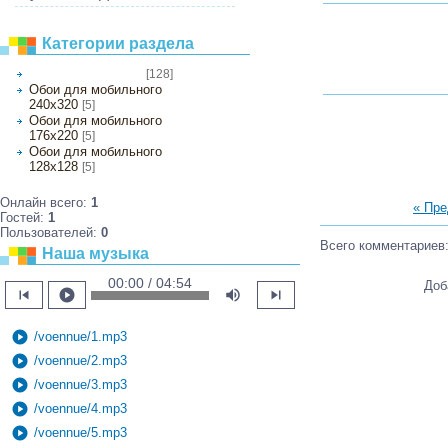
Категории раздела
[128]
Обои на рабочий стол
Обои для мобильного
240х320
[5]
Обои для мобильного
176х220
[5]
Обои для мобильного
128х128
[5]
Онлайн всего:
1
« Пр
Гостей:
1
Пользователей:
0
Всего комментариев
Наша музыка
00:00 / 04:54
Доб
skip_previous
play_circle
volume_up
skip_next
play_circle
/voennue/1.mp3
play_circle
/voennue/2.mp3
play_circle
/voennue/3.mp3
play_circle
/voennue/4.mp3
play_circle
/voennue/5.mp3