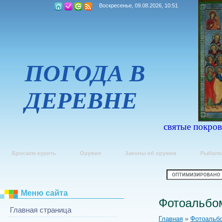
Воскресенье, 09.08.2026, 10:51
ПОГОДА В
ДЕРЕВНЕ
святые покров
Бросаем курить
Оружие
Законы об оружии
Рыбалк
Меню сайта
Фотоальбо
Главная страница
Главная
»
Фотоальб