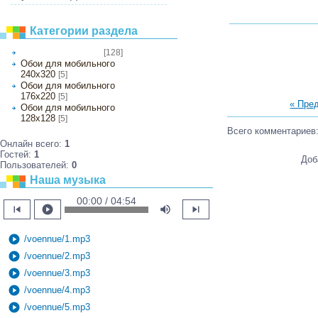
Категории раздела
[128]
Обои на рабочий стол
Обои для мобильного
240х320
[5]
Обои для мобильного
176х220
[5]
« Пре
Обои для мобильного
128х128
[5]
Всего комментариев
Онлайн всего:
1
Гостей:
1
Доб
Пользователей:
0
Наша музыка
00:00 / 04:54
skip_previous
play_circle
volume_up
skip_next
play_circle
/voennue/1.mp3
play_circle
/voennue/2.mp3
play_circle
/voennue/3.mp3
play_circle
/voennue/4.mp3
play_circle
/voennue/5.mp3