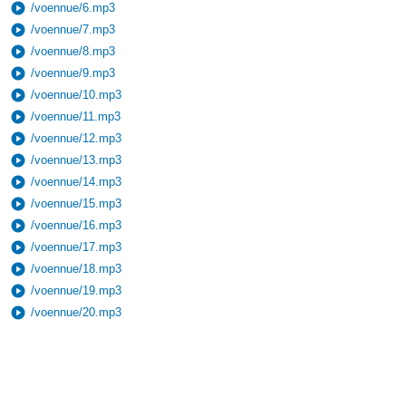
play_circle
/voennue/6.mp3
play_circle
/voennue/7.mp3
play_circle
/voennue/8.mp3
play_circle
/voennue/9.mp3
play_circle
/voennue/10.mp3
play_circle
/voennue/11.mp3
play_circle
/voennue/12.mp3
play_circle
/voennue/13.mp3
play_circle
/voennue/14.mp3
play_circle
/voennue/15.mp3
play_circle
/voennue/16.mp3
play_circle
/voennue/17.mp3
play_circle
/voennue/18.mp3
play_circle
/voennue/19.mp3
play_circle
/voennue/20.mp3