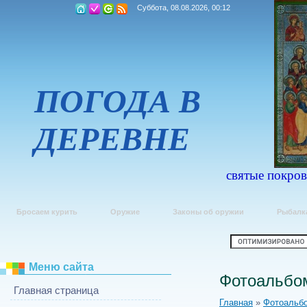
Суббота, 08.08.2026, 00:12
ПОГОДА В
ДЕРЕВНЕ
святые покров
Бросаем курить
Оружие
Законы об оружии
Рыбалк
Меню сайта
Фотоальбо
Главная страница
Главная
»
Фотоальб