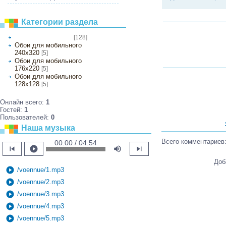
Категории раздела
[128]
Обои на рабочий стол
Обои для мобильного
240х320
[5]
Обои для мобильного
176х220
[5]
Обои для мобильного
128х128
[5]
Онлайн всего:
1
Гостей:
1
Пользователей:
0
Наша музыка
Всего комментариев
00:00 / 04:54
skip_previous
play_circle
volume_up
skip_next
Доб
play_circle
/voennue/1.mp3
play_circle
/voennue/2.mp3
play_circle
/voennue/3.mp3
play_circle
/voennue/4.mp3
play_circle
/voennue/5.mp3