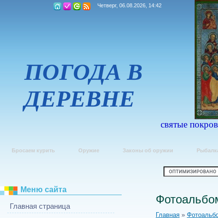
Четверг, 06.08.2026, 14:42
ПОГОДА В
ДЕРЕВНЕ
святые покров
Бросаем курить
Оружие
Законы об оружии
Рыбалк
Меню сайта
Фотоальбо
Главная страница
Главная
»
Фотоальб