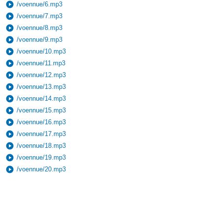
play_circle
/voennue/6.mp3
play_circle
/voennue/7.mp3
play_circle
/voennue/8.mp3
play_circle
/voennue/9.mp3
play_circle
/voennue/10.mp3
play_circle
/voennue/11.mp3
play_circle
/voennue/12.mp3
play_circle
/voennue/13.mp3
play_circle
/voennue/14.mp3
play_circle
/voennue/15.mp3
play_circle
/voennue/16.mp3
play_circle
/voennue/17.mp3
play_circle
/voennue/18.mp3
play_circle
/voennue/19.mp3
play_circle
/voennue/20.mp3