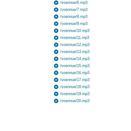
play_circle
/voennue/6.mp3
play_circle
/voennue/7.mp3
play_circle
/voennue/8.mp3
play_circle
/voennue/9.mp3
play_circle
/voennue/10.mp3
play_circle
/voennue/11.mp3
play_circle
/voennue/12.mp3
play_circle
/voennue/13.mp3
play_circle
/voennue/14.mp3
play_circle
/voennue/15.mp3
play_circle
/voennue/16.mp3
play_circle
/voennue/17.mp3
play_circle
/voennue/18.mp3
play_circle
/voennue/19.mp3
play_circle
/voennue/20.mp3