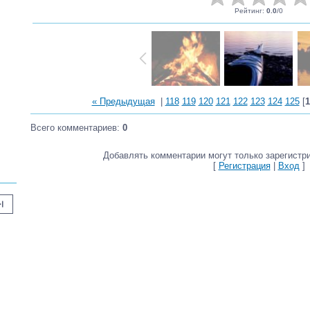
Рейтинг
:
0.0
/
0
« Предыдущая
|
118
119
120
121
122
123
124
125
[
1
Всего комментариев
:
0
Добавлять комментарии могут только зарегистр
[
Регистрация
|
Вход
]
_next