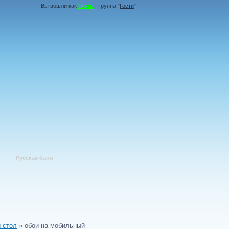
Вы вошли как
Гость
| Группа "
Гости
"
Русская баня
 стол
» обои на мобильный