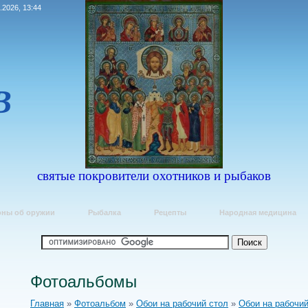
.2026, 13:44
В
Е
святые покровители охотников и рыбаков
оны об оружии
Рыбалка
Рецепты
Народная медицина
Фотоальбомы
Главная
»
Фотоальбом
»
Обои на рабочий стол
»
Обои на рабочий