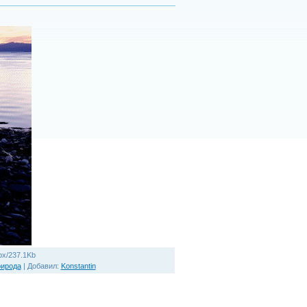
px/237.1Kb
рирода
|
Добавил
:
Konstantin