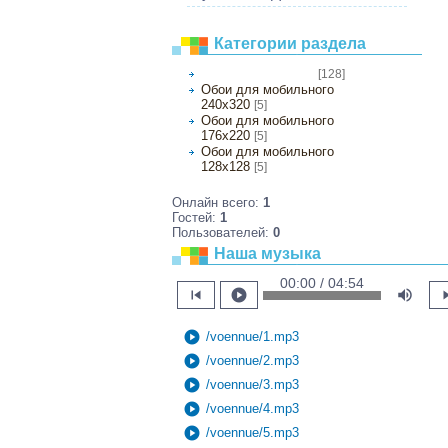
Категории раздела
[128]
Обои на рабочий стол
Обои для мобильного
240х320
[5]
Обои для мобильного
176х220
[5]
Обои для мобильного
128х128
[5]
Онлайн всего:
1
Гостей:
1
Пользователей:
0
Наша музыка
00:00 / 04:54
skip_previous
play_circle
volume_up
skip
play_circle
/voennue/1.mp3
play_circle
/voennue/2.mp3
play_circle
/voennue/3.mp3
play_circle
/voennue/4.mp3
play_circle
/voennue/5.mp3