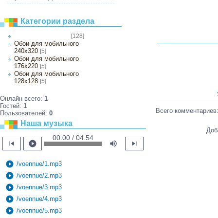
Категории раздела
[128]
Обои на рабочий стол
Обои для мобильного
240х320
[5]
Обои для мобильного
176х220
[5]
Обои для мобильного
128х128
[5]
Онлайн всего:
1
Гостей:
1
Всего комментариев
Пользователей:
0
Наша музыка
Доб
00:00 / 04:54
skip_previous
play_circle
volume_up
skip_next
play_circle
/voennue/1.mp3
play_circle
/voennue/2.mp3
play_circle
/voennue/3.mp3
play_circle
/voennue/4.mp3
play_circle
/voennue/5.mp3