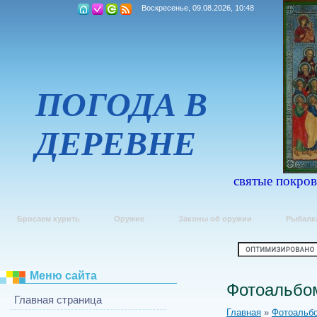
Воскресенье, 09.08.2026, 10:48
ПОГОДА В
ДЕРЕВНЕ
святые покров
Бросаем курить
Оружие
Законы об оружии
Рыбалк
Меню сайта
Фотоальбо
Главная страница
Главная
»
Фотоальб