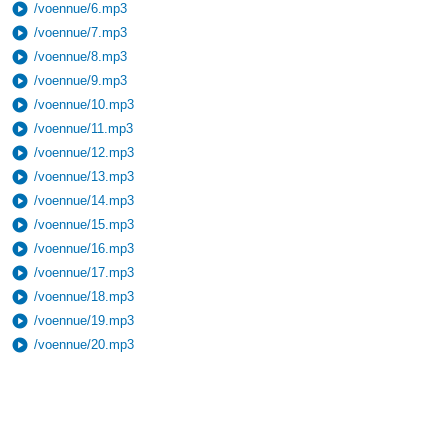
play_circle
/voennue/6.mp3
play_circle
/voennue/7.mp3
play_circle
/voennue/8.mp3
play_circle
/voennue/9.mp3
play_circle
/voennue/10.mp3
play_circle
/voennue/11.mp3
play_circle
/voennue/12.mp3
play_circle
/voennue/13.mp3
play_circle
/voennue/14.mp3
play_circle
/voennue/15.mp3
play_circle
/voennue/16.mp3
play_circle
/voennue/17.mp3
play_circle
/voennue/18.mp3
play_circle
/voennue/19.mp3
play_circle
/voennue/20.mp3