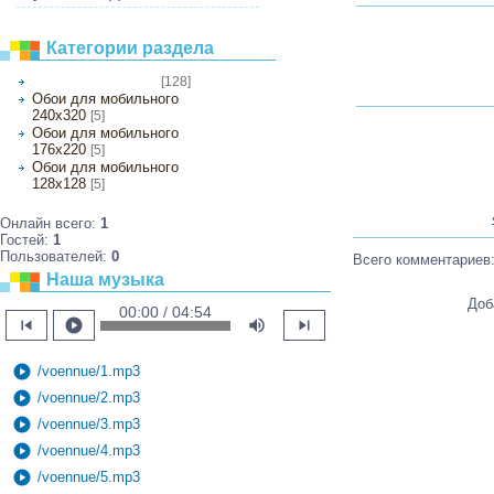
Категории раздела
[128]
Обои на рабочий стол
Обои для мобильного
240х320
[5]
Обои для мобильного
176х220
[5]
Обои для мобильного
128х128
[5]
Онлайн всего:
1
Гостей:
1
Пользователей:
0
Всего комментариев
Наша музыка
Доб
00:00 / 04:54
skip_previous
play_circle
volume_up
skip_next
play_circle
/voennue/1.mp3
play_circle
/voennue/2.mp3
play_circle
/voennue/3.mp3
play_circle
/voennue/4.mp3
play_circle
/voennue/5.mp3