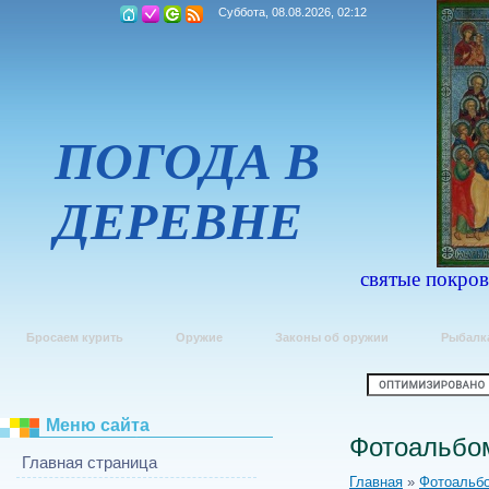
Суббота, 08.08.2026, 02:12
ПОГОДА В
ДЕРЕВНЕ
святые покров
Бросаем курить
Оружие
Законы об оружии
Рыбалк
Меню сайта
Фотоальбо
Главная страница
Главная
»
Фотоальб