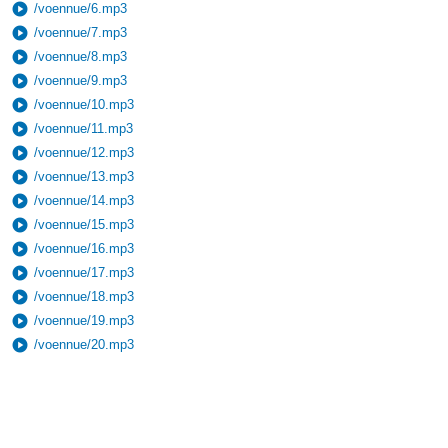
play_circle
/voennue/6.mp3
play_circle
/voennue/7.mp3
play_circle
/voennue/8.mp3
play_circle
/voennue/9.mp3
play_circle
/voennue/10.mp3
play_circle
/voennue/11.mp3
play_circle
/voennue/12.mp3
play_circle
/voennue/13.mp3
play_circle
/voennue/14.mp3
play_circle
/voennue/15.mp3
play_circle
/voennue/16.mp3
play_circle
/voennue/17.mp3
play_circle
/voennue/18.mp3
play_circle
/voennue/19.mp3
play_circle
/voennue/20.mp3