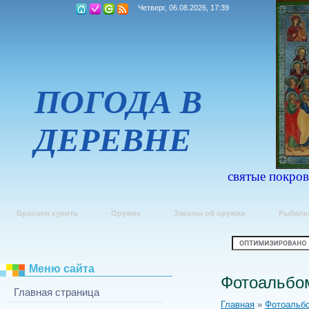
Четверг, 06.08.2026, 17:39
ПОГОДА В
ДЕРЕВНЕ
святые покров
Бросаем курить
Оружие
Законы об оружии
Рыбалк
Меню сайта
Фотоальбо
Главная страница
Главная
»
Фотоальб