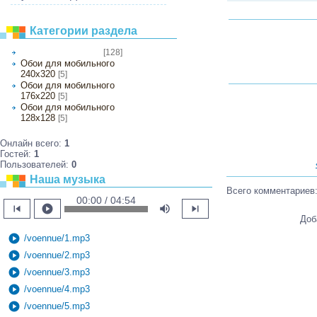
Категории раздела
[128]
Обои на рабочий стол
Обои для мобильного
240х320
[5]
Обои для мобильного
176х220
[5]
Обои для мобильного
128х128
[5]
Онлайн всего:
1
Гостей:
1
Пользователей:
0
Наша музыка
Всего комментариев
00:00 / 04:54
skip_previous
play_circle
volume_up
skip_next
Доб
play_circle
/voennue/1.mp3
play_circle
/voennue/2.mp3
play_circle
/voennue/3.mp3
play_circle
/voennue/4.mp3
play_circle
/voennue/5.mp3