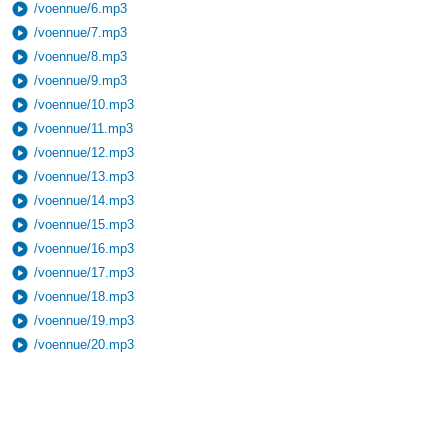
play_circle
/voennue/6.mp3
play_circle
/voennue/7.mp3
play_circle
/voennue/8.mp3
play_circle
/voennue/9.mp3
play_circle
/voennue/10.mp3
play_circle
/voennue/11.mp3
play_circle
/voennue/12.mp3
play_circle
/voennue/13.mp3
play_circle
/voennue/14.mp3
play_circle
/voennue/15.mp3
play_circle
/voennue/16.mp3
play_circle
/voennue/17.mp3
play_circle
/voennue/18.mp3
play_circle
/voennue/19.mp3
play_circle
/voennue/20.mp3